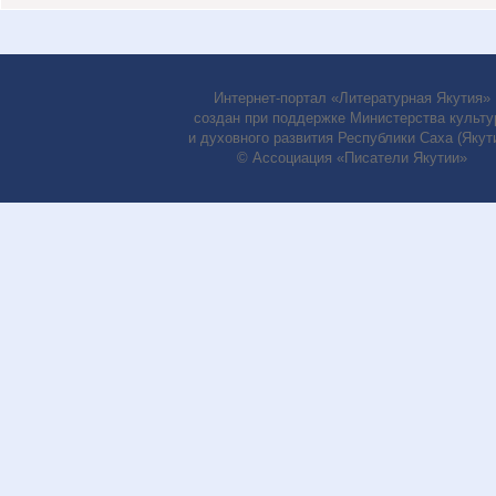
Интернет-портал «Литературная Якутия»
создан при поддержке Министерства культу
и духовного развития Республики Саха (Якути
© Ассоциация «Писатели Якутии»