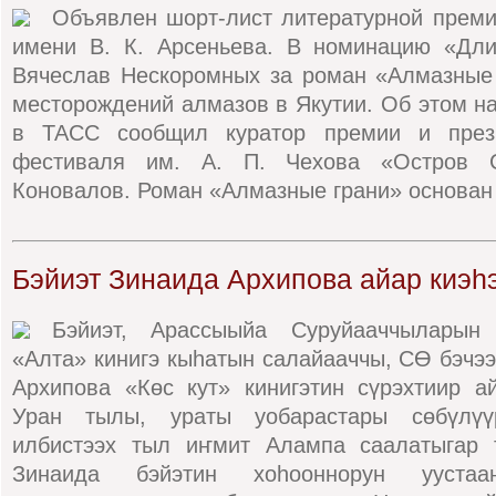
Объявлен шорт-лист литературной преми
имени В. К. Арсеньева. В номинацию «Дл
Вячеслав Нескоромных за роман «Алмазные 
месторождений алмазов в Якутии. Об этом н
в ТАСС сообщил куратор премии и прези
фестиваля им. А. П. Чехова «Остров С
Коновалов. Роман «Алмазные грани» основан 
Бэйиэт Зинаида Архипова айар киэһ
Бэйиэт, Арассыыйа Суруйааччыларын 
«Алта» кинигэ кыһатын салайааччы, СӨ бэчээ
Архипова «Көс кут» кинигэтин сүрэхтиир а
Уран тылы, ураты уобарастары сөбүлүүр
илбистээх тыл иҥмит Алампа саалатыгар 
Зинаида бэйэтин хоһооннорун уустаан