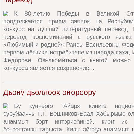
К 80-летию Победы в Великой Оте
продолжается прием заявок на Республик
конкурс на лучший литературный перевод. 
перевод воспоминаний с русского языка
«Любимый и родной» Раисы Васильевны Федо
первом лётчике-истребителе из народа саха,
Федорове. Ознакомиться с книгой можно
конкурса является сохранение...
Дьону дьоллоох оҥороору
Бу күннэргэ “Айар» кинигэ национ
суруйааччы Г.Г. Вешников-Баал Хабырыыс ол
анаммыт бэрт интэриэһинэй, киэҥ ис х
бэчээттэнэн таҕыста. Киэҥ эйгэҕэ анаммыт