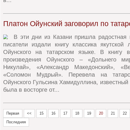
в...
Платон Ойунский заговорил по татар
В эти дни из Казани пришла радостная 
писатели издали книгу классика якутской 
Ойунского на татарском языке. В книгу 
произведения Ойунского – «Дольнего ми
Никулай», «Александр Македонский», «В
«Соломон Мудрый». Перевела на татарс
Ойунского Гульсина Хамидуллина, известный 
была в восторге от...
Первая
<<
15
16
17
18
19
20
21
22
Последняя