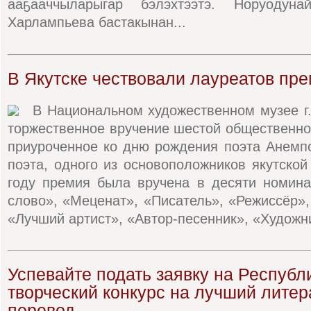
ааҕааччыларыгар бэлэхтээтэ. Норуодун
Харлампьева бастакынан...
В Якутске чествовали лауреатов пр
В Национальном художественном музее г.
торжественное вручение шестой общественн
приуроченное ко дню рождения поэта Анемп
поэта, одного из основоположников якутской
году премия была вручена в десяти номина
слово», «Меценат», «Писатель», «Режиссёр»,
«Лучший артист», «Автор-песенник», «Художни
Успевайте подать заявку на Республ
творческий конкурс на лучший лите
перевод