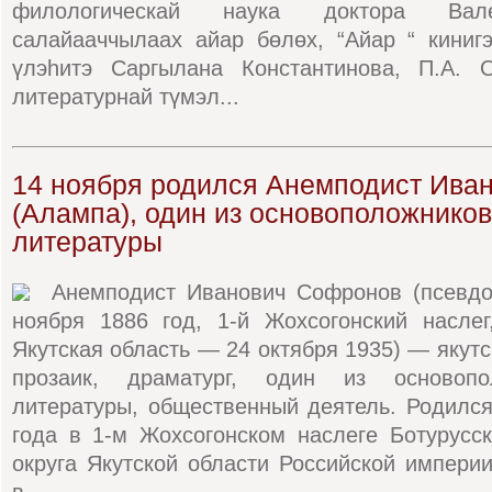
филологическай наука доктора Вал
салайааччылаах айар бөлөх, “Айар “ киниг
үлэһитэ Саргылана Константинова, П.А. 
литературнай түмэл...
14 ноября родился Анемподист Ива
(Алампа), один из основоположников
литературы
Анемподист Иванович Софронов (псевдо
ноября 1886 год, 1-й Жохсогонский наслег
Якутская область — 24 октября 1935) — якутс
прозаик, драматург, один из основопо
литературы, общественный деятель. Родился
года в 1-м Жохсогонском наслеге Ботурусск
округа Якутской области Российской империи