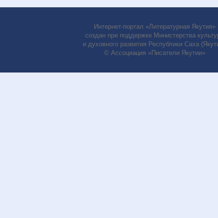
Интернет-портал «Литературная Якутия»
создан при поддержке Министерства культу
и духовного развития Республики Саха (Якути
© Ассоциация «Писатели Якутии»