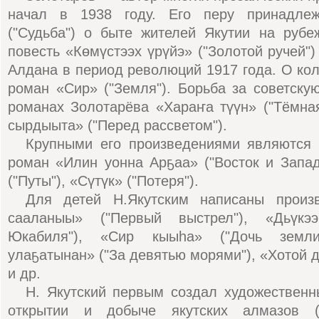
начал в 1938 году. Его перу принадле
("Судьба") о быте жителей Якутии на рубе
повесть «Көмүстээх үрүйэ» ("Золотой ручей")
Алдана в период революций 1917 года. О кол
роман «Сир» ("Земля"). Борьба за советску
романах Золотарёва «Хараҥа түүн» ("Тёмна
сырдыыта» ("Перед рассветом").
Крупными его произведениями являются 
роман «Илин уонна Арҕаа» ("Восток и Запа
("Путы"), «Сүтүк» ("Потеря").
Для детей Н.Якутским написаны произ
сааланыы» ("Первый выстрел"), «Дьүкэ
Юкабиля"), «Сир кыыhа» ("Дочь земли
улаҕатынан» ("За девятью морями"), «Хотой д
и др.
Н. Якутский первым создал художественн
открытии и добыче якутских алмазов (