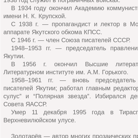
1938 год служил в пограничных войсках.
В 1934 году окончил Академию коммунист
имени Н. К. Крупской.
C 1938 г. — пропагандист и лектор в М
аппарате Якутского обкома КПСС.
C 1946 г. — член Союза писателей СССР.
1948–1953 гг. — председатель правлен
Якутии.
В 1956 г. окончил Высшие литерат
Литературном институте им. А.М. Горького.
1958–1961 гг. — вновь председатель
писателей Якутии; работал главным редакто
сулус” и “Полярная звезда”. Избирался де
Совета ЯАССР.
Умер 11 декабря 1995 года в Тирасп
Верхневилюйском улусе.
Золотарёв — автор многих прозаических п