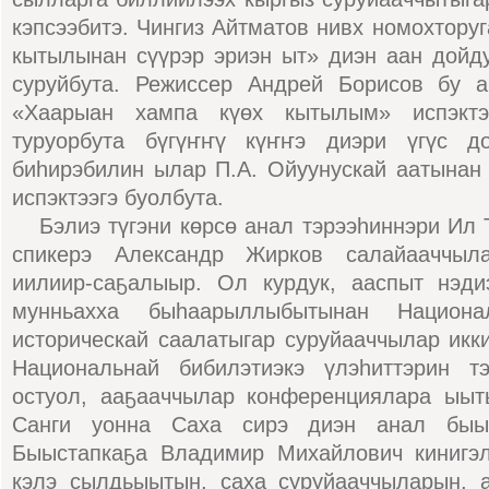
кэпсээбитэ. Чингиз Айтматов нивх номохтору
кытылынан сүүрэр эриэн ыт» диэн аан дойд
суруйбута. Режиссер Андрей Борисов бу 
«Хаарыан хампа күөх кытылым» испэктээ
туруорбута бүгүҥҥү күҥҥэ диэри үгүс до
биһирэбилин ылар П.А. Ойуунускай аатынан
испэктээгэ буолбута.
Бэлиэ түгэни көрсө анал тэрээһиннэри Ил 
спикерэ Александр Жирков салайааччыл
иилиир-саҕалыыр. Ол курдук, ааспыт нэди
мунньахха быһаарыллыбытынан Национал
историческай саалатыгар суруйааччылар икк
Национальнай бибилэтиэкэ үлэһиттэрин тэ
остуол, ааҕааччылар конференциялара ыы
Санги уонна Саха сирэ диэн анал быыс
Быыстапкаҕа Владимир Михайлович кинигэл
кэлэ сылдьыытын, саха суруйааччыларын, 