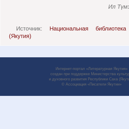
Ил Түм
Источник:
Национальная библиотек
(Якутия)
Интернет-портал «Литературная Якутия»
создан при поддержке Министерства культу
и духовного развития Республики Саха (Якути
© Ассоциация «Писатели Якутии»