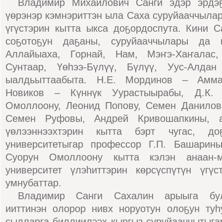
Владимир Михайлович Санги эдэр эрдэҕ
үөрэнэр кэмнэриттэн ыла Саха суруйааччылар
үгүстэрин кытта ыкса доҕордоспута. Кини Са
соҕотоҕун даҕаны, суруйааччылары да 
Аллайыаха, Горнай, Нам, Мэҥэ-Хаҥалас,
Сунтаар, Үөһээ-Бүлүү, Бүлүү, Уус-Алдан 
ыалдьыттаабыта. Н.Е. Мординов – Амма
Новиков – Күннүк Уурастыырабы, Д.К.
Омоллоону, Леонид Попову, Семен Данилов
Семен Руфовы, Андрей Кривошапкины, а
үөлээннээхтэрин кытта бэрт чугас, до
университетыгар профессор Г.П. Башарин
Суорун Омоллоону кытта кэлэн анаан-м
университет үлэһиттэрин көрсүспүтүн үгү
умнубаттар.
Владимир Санги Сахалин арыыга бул
ииттинэн олорор нивх норуотун олоҕун туһ
сылларга биллиилээх кыргыз суруйааччытыга