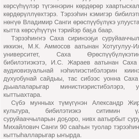
көрсүһүүлэр түгэннэрин көрдөрөр хаартыскал
көрдөрүллүөхтэрэ. Тэрээһин кэмигэр бибилэт
нөҥүө Владимир Санги өрөспүүбүлүкэ улуус
кытта көрсүһүүтүн тэрийэр баҕа баар.
Тэрээһиҥҥэ Саха сиринээҕи суруйааччыл
иккиэн, М.К. Аммосов аатынан Хотугулуу-
университет, Саха Өрөспүүбүлүкэт
бибилэтиэкэтэ, И.С. Жараев аатынан Саха
аудиовизуальнай нэһилиэстибэлэрин киин
духуобунай сайдыы, тас сибээс уонна Саха
дьыалаларыгар министиэристибэлэрэ, у
кыттыахтара.
Сүбэ мунньах түмүгүнэн Александр Жир
культура, бибилэтиэкэ ситимин ү
суруйааччыларын доҕоро, нивх аатырбыт су
Михайлович Санги 90 сааһын туолар тэрээһин
кыттыһалларыгар ыҥырда.