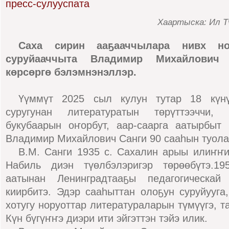
Хаартыска: Ил Т
Саха сирин ааҕааччылара нивх но
суруйааччыта Владимир Михайлович 
көрсөргө бэлэмнэнэллэр.
Үүммүт 2025 сыл кулун тутар 18 күнү
суругунан литературатын төрүттээччи,
букубаарын оҥорбут, аар-саарга аатырбыт 
Владимир Михайлович Санги 90 сааһын туола
В.М. Санги 1935 с. Сахалин арыы илиҥҥи
Набиль диэн түөлбэлэригэр төрөөбүтэ.19
аатынан Ленинградтааҕы педагогическай 
киирбитэ. Эдэр сааһыттан олоҕун суруйууга,
хотугу норуоттар литератураларын түмүүгэ, т
Күн бүгүҥҥэ диэри ити эйгэттэн тэйэ илик.