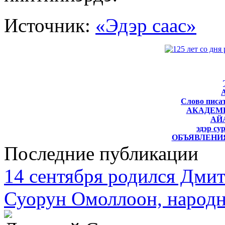
Источник:
«Эдэр саас»
Слово писат
АКАДЕМ
АЙ
эдэр су
ОБЪЯВЛЕНИЯ
Последние публикации
14 сентября родился Дми
Суорун Омоллоон, народн