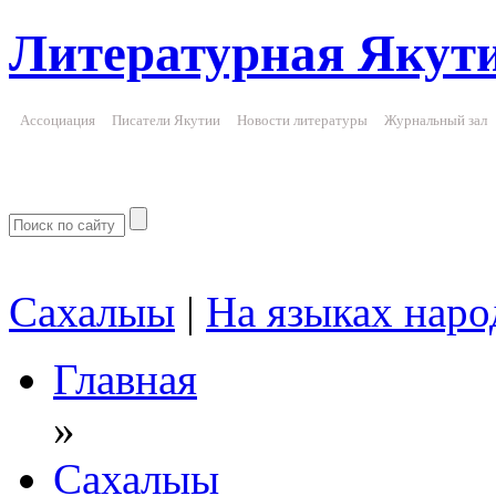
Литературная Якут
Ассоциация
Писатели Якутии
Новости литературы
Журнальный зал
Сахалыы
|
На языках наро
Главная
»
Сахалыы