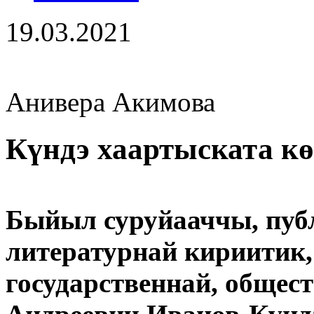
19.03.2021
Анивера Акимова
Күндэ хаартыската к
Быйыл суруйааччы, публ
литературнай кириитик, 
государственнай, общес