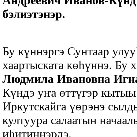
Андреевич Иванов-Күндэ
бэлиэтэнэр.
Бу күннэргэ Сунтаар улу
хаартыската көһүннэ. Бу
Людмила Ивановна Игн
Күндэ уҥа өттүгэр кытыы
Иркутскайга үөрэнэ сылдь
култуура салаатын начаа
иһитиннэрдэ.