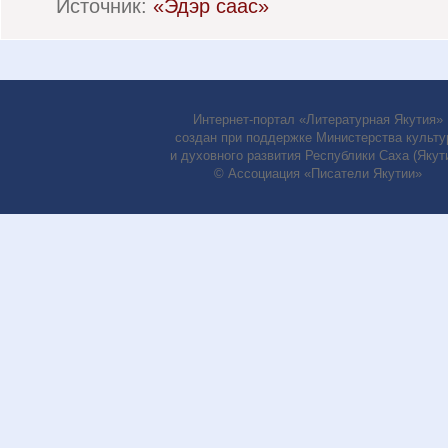
Источник:
«Эдэр саас»
Интернет-портал «Литературная Якутия»
создан при поддержке Министерства культу
и духовного развития Республики Саха (Якути
© Ассоциация «Писатели Якутии»