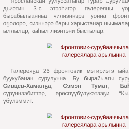
Ярославскай уулуссатыгар турар Суруйаа
дьиэтин 3-с этээһигэр галереяны үө
бырабылыанньа чилиэннэрэ уонна фронто
оҕолоро, сиэннэрэ бары харыстанар ньымала
ыллылар, кыһыл лиэнтэни быстылар.
Галереяҕа 26 фронтовик мэтириэтэ ыйа
буукубанан сурулунна. Бу бырайыагы су
Сивцев-Хамалҕа
,
Сэмэн Тумат
,
Ба
сүрүннээбиттэр, өрөспүүбүлүкэтээҕи “К
үбүлэммит.