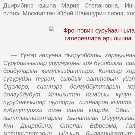
Дьирибинэ кыыһа Мария Степановна, Инн
сиэнэ, Москваттан Юрий Шамшурин сиэнэ, хос 
— Үүнэр көлүөнэ дьоруойдары хараҕынан
Суруйааччылар уруучуканы эрэ буолбакка, са
дойдуларын көмүскээбиттэрэ. Кинилэр хо
сүгүрүйэн туран, сырдык ааттарын үйэ
Оҕолоро, сиэннэрэ долгуйбуттарын кө
долгуйдубут. Инникитин Кыайыы күнүн 
суруйааччылар оҕолорун, сиэннэрин кытта 
кубулутуохха диэн санаа киирдэ. Эбии 
кыттыылаахтарын: Былатыан Ойуунускай,
Күн Дьирибинэ, Степан Ефреомв, Талл
мэтириэттэрин ыйыыр былааннаахпыт