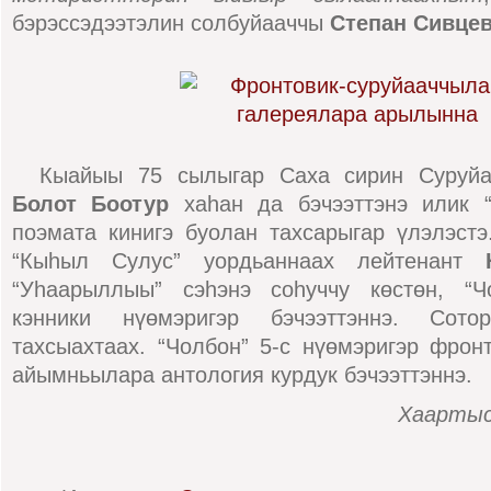
бэрэссэдээтэлин солбуйааччы
Степан Сивце
Кыайыы 75 сылыгар Саха сирин Суруйа
Болот Боотур
хаһан да бэчээттэнэ илик “
поэмата кинигэ буолан тахсарыгар үлэлэстэ
“Кыһыл Сулус” уордьаннаах лейтенант
“Уһаарыллыы” сэһэнэ соһуччу көстөн, “Ч
кэнники нүөмэригэр бэчээттэннэ. Сото
тахсыахтаах. “Чолбон” 5-с нүөмэригэр фрон
айымньылара антология курдук бэчээттэннэ.
Хаартыс