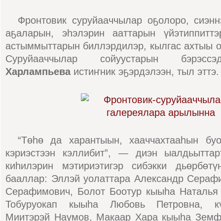
Фронтовик суруйааччылар оҕолоро, сиэнн
аҕаларын, эһэлэрин ааттарын үйэтиппиттэ
астыммыттарын биллэрдилэр, кылгас ахтыы 
Суруйааччылар сойуустарын бэрэс
Харлампьева
истиҥник эҕэрдэлээн, тыл эттэ.
“Төһө да харантыын, хааччахтааһын бу
кэриэстээн кэллибит”, — диэн ыалдьыттар
киһилэрин мэтириэтигэр сибэкки дьөрбөт
бааллар: Эллэй уолаттара Александр Сераф
Серафимович, Болот Боотур кыыһа Наталья 
Тобуруокап кыыһа Любовь Петровна, кү
Миитэрэй Наумов, Макаар Хара кыыһа Земф