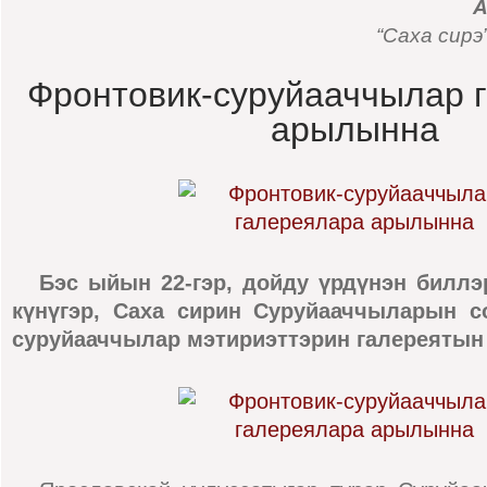
А
“Саха сирэ
Фронтовик-суруйааччылар 
арылынна
Бэс ыйын 22-гэр, дойду үрдүнэн биллэ
күнүгэр, Саха сирин Суруйааччыларын с
суруйааччылар мэтириэттэрин галереятын