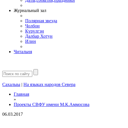
Даты,события,праздники
Журнальный зал
Полярная звезда
Чолбон
Күрүлгэн
Далбар Хотун
Илин
Читальня
Сахалыы
|
На языках народов Севера
Главная
»
Проекты СВФУ имени М.К.Аммосова
06.03.2017