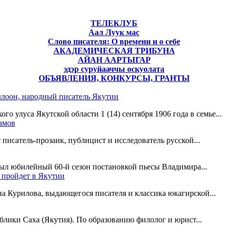
ТЕЛЕКЛУБ
Аал Луук мас
Слово писателя: О времени и о себе
АКАДЕМИЧЕСКАЯ ТРИБУНА
АЙАН ААРТЫГАР
эдэр суруйааччы оскуолата
ОБЪЯВЛЕНИЯ, КОНКУРСЫ, ГРАНТЫ
лоон, народный писатель Якутии
о улуса Якутской области 1 (14) сентября 1906 года в семье...
ламов
 писатель-прозаик, публицист и исследователь русской...
рыл юбилейный 60-й сезон постановкой пьесы Владимира...
 пройдет в Якутии
на Курилова, выдающегося писателя и классика юкагирской...
ублики Саха (Якутия). По образованию филолог и юрист...