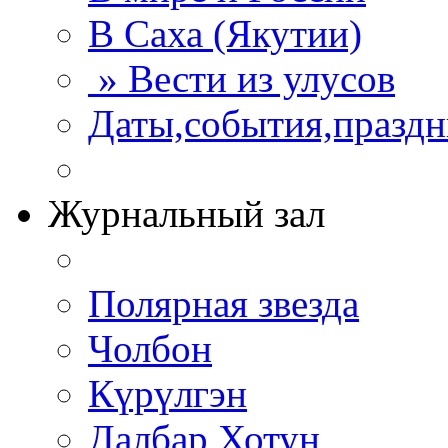
В Саха (Якутии)
» Вести из улусов
Даты,события,празд
Журнальный зал
Полярная звезда
Чолбон
Күрүлгэн
Далбар Хотун