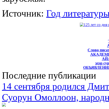
Источник:
Год литератур
Слово писат
АКАДЕМ
АЙ
эдэр су
ОБЪЯВЛЕНИЯ
Последние публикации
14 сентября родился Дми
Суорун Омоллоон, народн