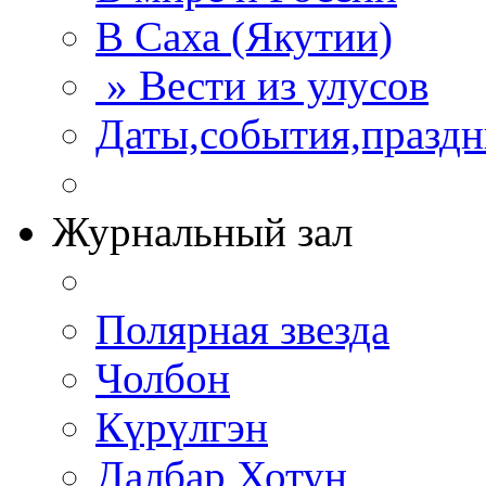
В Саха (Якутии)
» Вести из улусов
Даты,события,празд
Журнальный зал
Полярная звезда
Чолбон
Күрүлгэн
Далбар Хотун