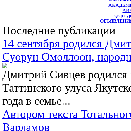
АКАДЕМ
АЙ
эдэр су
ОБЪЯВЛЕНИЯ
Последние публикации
14 сентября родился Дми
Суорун Омоллоон, народн
Дмитрий Сивцев родился 
Таттинского улуса Якутско
года в семье...
Автором текста Тотальног
Варламов