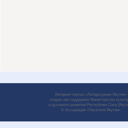
Интернет-портал «Литературная Якутия»
создан при поддержке Министерства культу
и духовного развития Республики Саха (Якути
© Ассоциация «Писатели Якутии»