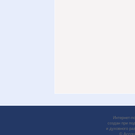
Интернет-п
создан при по
и духовного ра
© Ассоц