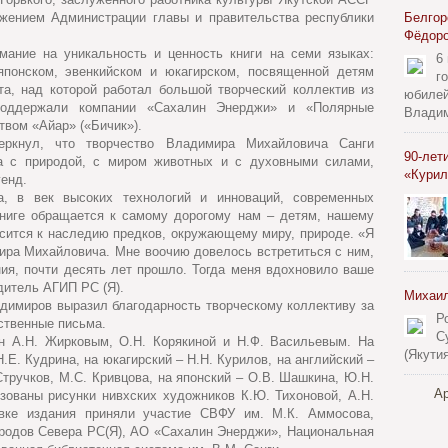
жением Администрации главы и правительства республики
Белгор
Фёдор
ание на уникальность и ценность книги на семи языках:
6
 японском, эвенкийском и юкагирском, посвященной детям
г
та, над которой работал большой творческий коллектив из
юбилей
поддержали компании «Сахалин Энерджи» и «Полярные
Владим
твом «Айар» («Бичик»).
ркнул, что творчество Владимира Михайловича Санги
90-лет
ка с природой, с миром животных и с духовными силами,
«Курил
генд.
, в век высоких технологий и инноваций, современных
книге обращается к самому дорогому нам – детям, нашему
осится к наследию предков, окружающему миру, природе. «Я
ира Михайловича. Мне воочию довелось встретиться с ним,
ния, почти десять лет прошло. Тогда меня вдохновило ваше
дитель АГИП РС (Я).
Михаил
димиров выразил благодарность творческому коллективу за
Р
ственные письма.
С
ен А.Н. Жирковым, О.Н. Корякиной и Н.Ф. Васильевым. На
(Якути
Е. Кудрина, на юкагирский – Н.Н. Курилов, на английский –
Стручков, М.С. Кривцова, на японский – О.В. Шашкина, Ю.Н.
Ар
зованы рисунки нивхских художников К.Ю. Тихоновой, А.Н.
овке издания приняли участие СВФУ им. М.К. Аммосова,
родов Севера РС(Я), АО «Сахалин Энерджи», Национальная