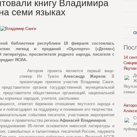
нтовали книгу Владимира
на семи языках
О
ной библиотеки республики 18 февраля состоялась
Посл
вхских легенд и преданий «Оҕолорго» («Детям»)
 литературы, просветителя родного народа, писателя с
14 сен
редает ЯСИА.
Сивцев
Якутии
Автором проекта является первый вице-
Д
спикер Ил Тумэн
Александр Жирков
. В
Ж
презентации приняли участие Владимир Санги,
Якутск
 представители органов государственной, муниципальной
семье..
, представители общественных организаций, национальной
ры коренных народов, учителя, школьники.
авшихся, отметил бережное отношение якутского народа к
Авторо
м и поблагодарил за поддержку и понимание его творчества.
Алексе
аменательным событием писателя, участников мероприятия
С
главы и правительства региона
Афанасий Владимиров
.
д
празднованию 85-летия основателя нивхской литературы и
публиц
рких, самобытных и талантливых писателей России, лауреата
Горького, заслуженного работника культуры Якутской АССР