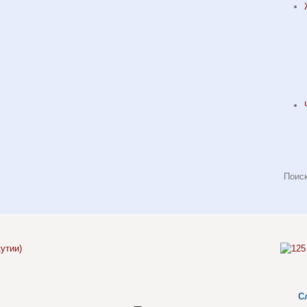
утии)
С