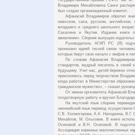
Владимира Михайловича Санги распоря
был создан организационный комитет.
Афанасий Владимиров обратил вним
нивхском, саха, русском, английском,
младшего и среднего школьного возрас
Сахалина и Якутии. Издание книги 
авиалинии». Сборник выпущен издательс
Руководитель АГИП РС (Я) подче
пронизано идеей тесной связи челове
которые берут свое начало с мифов и ле
По словам Афанасия Владимирова
стандартов, мудрый писатель в своей 
будущему. Учит нас, детей бережно отн
преклоняюсь перед творчеством Владим
когда работал в Министерстве образова
гражданское мужество», – сказал руково
От имени оргкомитета Афанасий Вла
плодотворную работу и вручил Благодар
На якутский язык сборник перевед
эвенкийский язык перевод осуществили Н.
С.В. Холмогорова, А.А. Находкина, В.Г. 
Михайлов, М. Ольховик. В книге исполь
Осиповой и В.Н. Осиповой. В подгот
Ассоциация коренных малочисленных на