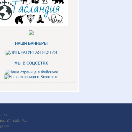
НАШИ БАННЕРЫ
МЫ В СОЦСЕТЯХ
il.ru
а, 24, каб. 705.
утии»