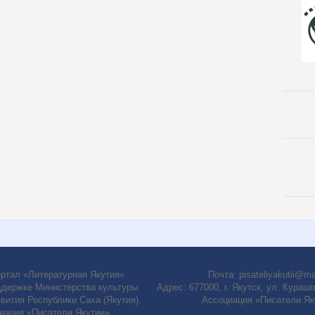
ортал «Литературная Якутия»
Почта:
pisateliyakutii@ma
ддержке Министерства культуры
Адрес: 677000, г. Якутск, ул. Курашов
звития Республики Саха (Якутия).
Ассоциация «Писатели Як
иация «Писатели Якутии»