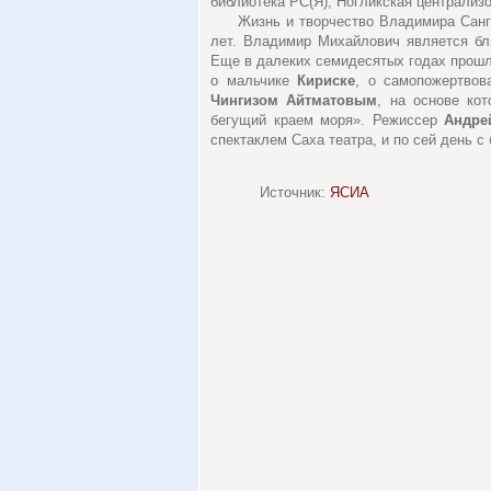
библиотека РС(Я), Ногликская централиз
Жизнь и творчество Владимира Санг
лет. Владимир Михайлович является бл
Еще в далеких семидесятых годах прошл
о мальчике
Кириске
, о самопожертвов
Чингизом Айтматовым
, на основе ко
бегущий краем моря». Режиссер
Андре
спектаклем Саха театра, и по сей день с
Источник:
ЯСИА