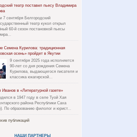
одский театр поставил пьесу Владимира
ова
 и 7 сентября Белгородский
осударственный театр кукол открыл
ный 60-й сезон постановкой пьесы
ира...
ие Семена Курилова: традиционная
овская осень» пройдет в Якутии
9 сентября 2025 года исполняется
90-лет со дня рождения Семена
Курилова, выдающегося писателя и
классика юкагирской...
 Иванов в «Литературной газете»
одился в 1947 году в селе Туой Хая
унтарского района Республики Саха
я). По образованию филолог и юрист...
хив публикаций
НАШИ ПАРТНЕРЫ