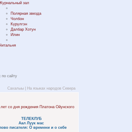
Журнальный зал
Полярная звезда
Чолбон
Күрүлгэн
Далбар Хотун
Илин
Читальня
Сахалыы
|
На языках народов Севера
ТЕЛЕКЛУБ
Аал Луук мас
лово писателя: О времени и о себе