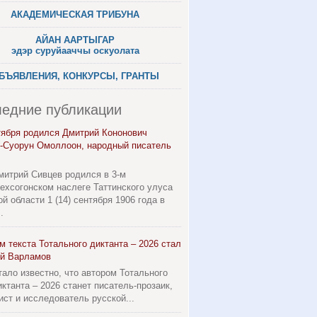
АКАДЕМИЧЕСКАЯ ТРИБУНА
АЙАН ААРТЫГАР
эдэр суруйааччы оскуолата
БЪЯВЛЕНИЯ, КОНКУРСЫ, ГРАНТЫ
едние публикации
тября родился Дмитрий Кононович
-Суорун Омоллоон, народный писатель
митрий Сивцев родился в 3-м
ехсогонском наслеге Таттинского улуса
ой области 1 (14) сентября 1906 года в
.
м текста Тотального диктанта – 2026 стал
й Варламов
тало известно, что автором Тотального
иктанта – 2026 станет писатель-прозаик,
ист и исследователь русской...