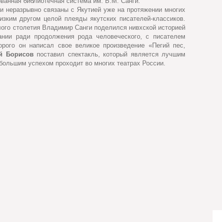
ованная библиотечная система им. В.М. Санги.
и неразрывно связаны с Якутией уже на протяжении многих
изким другом целой плеяды якутских писателей-классиков.
ого столетия Владимир Санги поделился нивхской историей
ании ради продолжения рода человеческого, с писателем
торого он написал свое великое произведение «Пегий пес,
й Борисов
поставил спектакль, который является лучшим
 большим успехом проходит во многих театрах России.