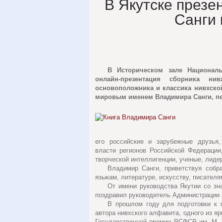
В Якутске презе
Санги 
В Историческом зале Националь
онлайн-презентация сборника ни
основоположника и классика нивхской
мировым именем Владимира Санги, пе
его российские и зарубежные друзья,
власти регионов Российской Федерации
творческой интеллигенции, ученые, лиде
Владимир Санги, приветствуя cобр
языкам, литературе, искусству, писателя
От имени руководства Якутии со зн
поздравил руководитель Администрации 
В прошлом году для подготовки к 
автора нивхского алфавита, одного из я
Государственной премии РСФСР им. М. 