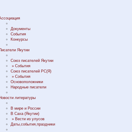
Ассоциация
Документы
События
Конкурсы
Писатели Якутии
Союз писателей Якутии
» События
Союз писателей РС(Я)
» События
Основоположники
Народные писатели
Новости литературы
В мире и России
В Саха (Якутии)
» Вести из улусов
Даты,события,праздники