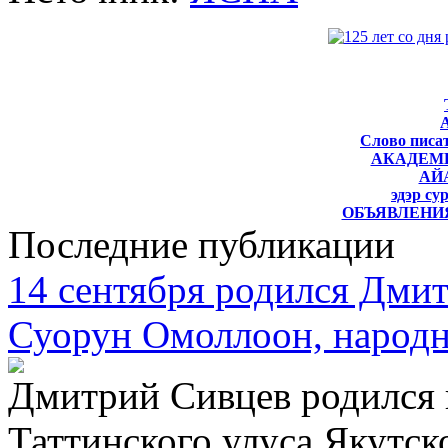
Слово писат
АКАДЕМ
АЙ
эдэр су
ОБЪЯВЛЕНИЯ
Последние публикации
14 сентября родился Дми
Суорун Омоллоон, народн
Дмитрий Сивцев родился 
Таттинского улуса Якутско