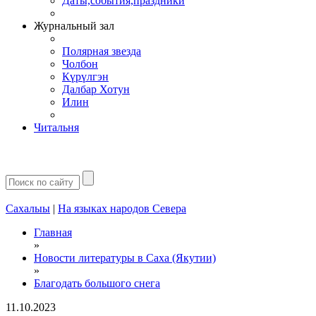
Даты,события,праздники
Журнальный зал
Полярная звезда
Чолбон
Күрүлгэн
Далбар Хотун
Илин
Читальня
Сахалыы
|
На языках народов Севера
Главная
»
Новости литературы в Саха (Якутии)
»
Благодать большого снега
11.10.2023