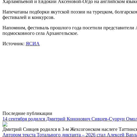
Харлампьевой и Евдокии Аксеновой-Огдо на английском языке
Напечатаны подборки якутской поэзии на турецком, болгарско
фестивалей и конкурсов.
Напомним, фестиваль прошлого года посетили представители А
подмосковного села Архангельское.
Источник:
ЯСИА
Последние публикации
14 сентября родился Дмитрий Кононович Сивцев-Суорун Омол
Дмитрий Сивцев родился в 3-м Жехсогонском наслеге Таттинског
Автором текста Тотального диктанта – 2026 стал Алексей Вар