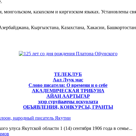
.
м, монгольском, казахском и киргизском языках. Установлены с
зербайджана, Кыргызстана, Казахстана, Хакасии, Башкортостан
ТЕЛЕКЛУБ
Аал Луук мас
Слово писателя: О времени и о себе
АКАДЕМИЧЕСКАЯ ТРИБУНА
АЙАН ААРТЫГАР
эдэр суруйааччы оскуолата
ОБЪЯВЛЕНИЯ, КОНКУРСЫ, ГРАНТЫ
лоон, народный писатель Якутии
о улуса Якутской области 1 (14) сентября 1906 года в семье...
ламов