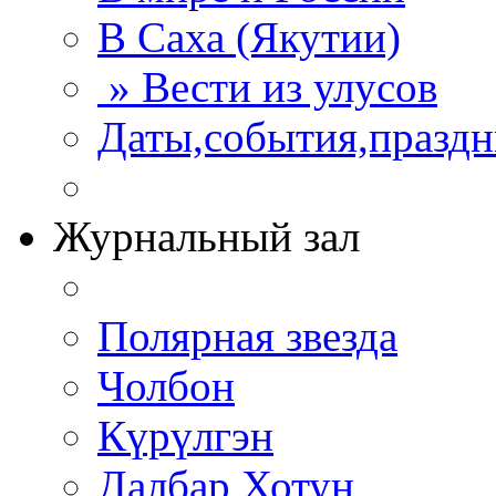
В Саха (Якутии)
» Вести из улусов
Даты,события,празд
Журнальный зал
Полярная звезда
Чолбон
Күрүлгэн
Далбар Хотун