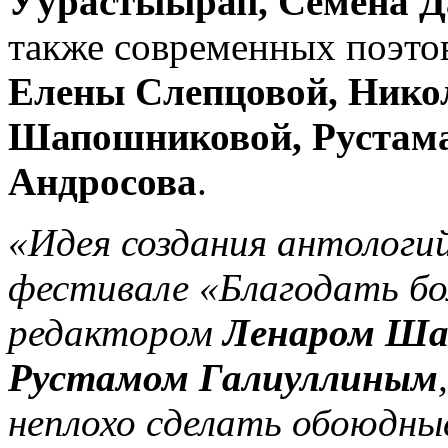
Уурастыырап, Семёна Д
также современных поэт
Елены Слепцовой, Нико
Шапошниковой, Рустама
Андросова
.
«Идея создания антологий
фестивале «Благодать бо
редактором
Ленаром Ша
Рустамом Галиуллиным
неплохо сделать обоюдны