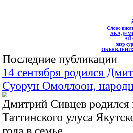
Слово писат
АКАДЕМ
АЙ
эдэр су
ОБЪЯВЛЕНИЯ
Последние публикации
14 сентября родился Дми
Суорун Омоллоон, народн
Дмитрий Сивцев родился 
Таттинского улуса Якутско
года в семье...