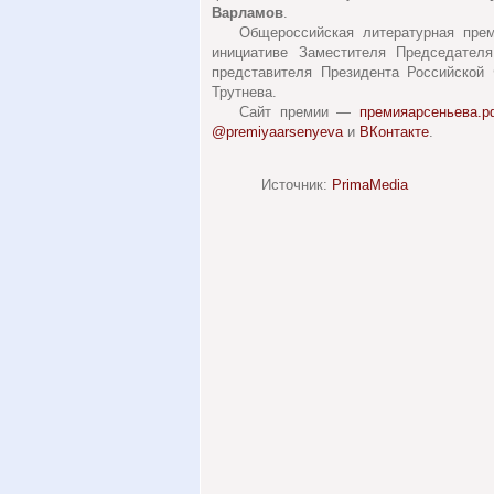
Варламов
.
Общероссийская литературная прем
инициативе Заместителя Председател
представителя Президента Российской
Трутнева.
Сайт премии —
премияарсеньева.р
@premiyaarsenyeva
и
ВКонтакте
.
Источник:
PrimaMedia