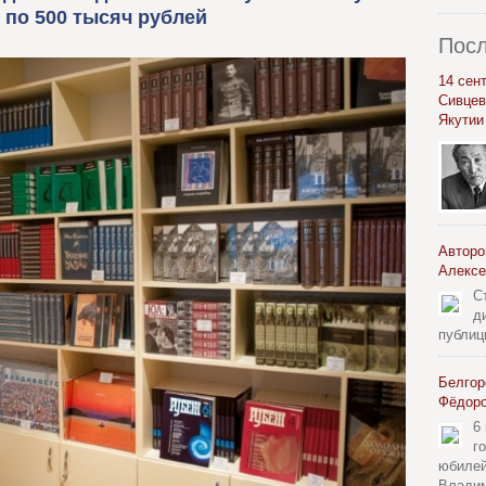
 по 500 тысяч рублей
Посл
14 сен
Сивцев
Якутии
Авторо
Алексе
С
д
публиц
Белгор
Фёдор
6
г
юбилей
Владим