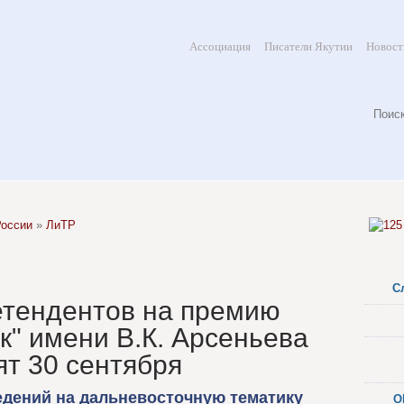
Ассоциация
Писатели Якутии
Новост
России
»
ЛиТР
С
етендентов на премию
к" имени В.К. Арсеньева
ят 30 сентября
дений на дальневосточную тематику
О