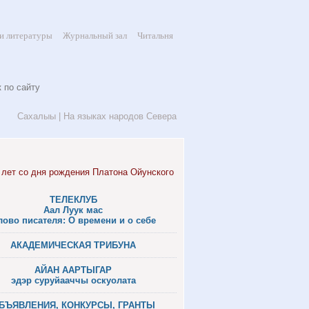
и литературы
Журнальный зал
Читальня
Сахалыы
|
На языках народов Севера
ТЕЛЕКЛУБ
Аал Луук мас
лово писателя: О времени и о себе
АКАДЕМИЧЕСКАЯ ТРИБУНА
АЙАН ААРТЫГАР
эдэр суруйааччы оскуолата
БЪЯВЛЕНИЯ, КОНКУРСЫ, ГРАНТЫ