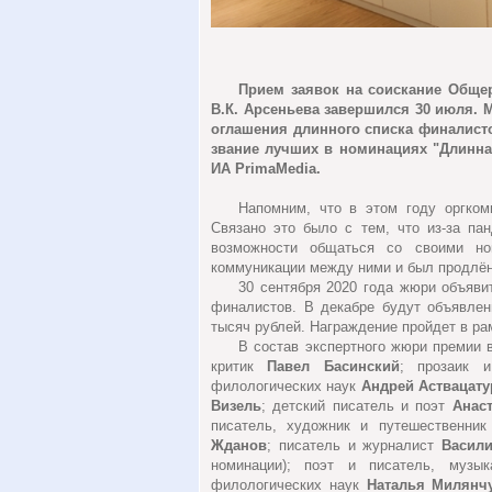
Прием заявок на соискание Обще
В.К. Арсеньева завершился 30 июля.
оглашения длинного списка финалисто
звание лучших в номинациях "Длинная
ИА PrimaMedia.
Напомним, что в этом году оргком
Связано это было с тем, что из-за па
возможности общаться со своими но
коммуникации между ними и был продлён
30 сентября 2020 года жюри объяви
финалистов. В декабре будут объявлен
тысяч рублей. Награждение пройдет в ра
В состав экспертного жюри премии 
критик
Павел Басинский
; прозаик 
филологических наук
Андрей Аствацат
Визель
; детский писатель и поэт
Анас
писатель, художник и путешественни
Жданов
; писатель и журналист
Васил
номинации); поэт и писатель, муз
филологических наук
Наталья Милянч