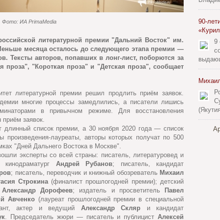
90-лет
Фото: ИА PrimaMedia
«Курил
российской литературной премии "Дальний Восток" им.
9
 Меньше месяца осталось до следующего этапа премии —
с
в. Тексты авторов, попавших в лонг-лист, поборются за
выдающ
 проза", "Короткая проза" и "Детская проза", сообщает
Михаил
Р
итет литературной премии решил продлить приём заявок.
С
ндемии многие процессы замедлились, а писатели лишись
(Якути
минаторами в привычном режиме. Для восстановления
 приём заявок.
т длинный список премии, а 30 ноября 2020 года — список
Ар
ы произведения-лауреаты, авторы которых получат по 500
мках "Дней Дальнего Востока в Москве".
вошли эксперты со всей страны: писатель, литературовед и
и кинодраматург
Андрей Рубанов
; писатель, кандидат
уров
; писатель, переводчик и книжный обозреватель
Михаил
тасия Строкина
(финалист прошлогодней премии); детский
к
Александр Дорофеев
; издатель и просветитель
Павел
ий Авченко
(лауреат прошлогодней премии в специальной
ыкант, актер и ведущий
Александр Скляр
и кандидат
ук
. Председатель жюри — писатель и публицист
Алексей