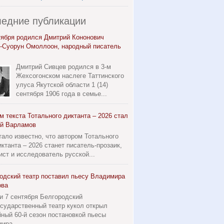
едние публикации
тября родился Дмитрий Кононович
-Суорун Омоллоон, народный писатель
Дмитрий Сивцев родился в 3-м
Жехсогонском наслеге Таттинского
улуса Якутской области 1 (14)
сентября 1906 года в семье...
м текста Тотального диктанта – 2026 стал
й Варламов
тало известно, что автором Тотального
иктанта – 2026 станет писатель-прозаик,
ист и исследователь русской...
одский театр поставил пьесу Владимира
ова
 и 7 сентября Белгородский
осударственный театр кукол открыл
ный 60-й сезон постановкой пьесы
ира...