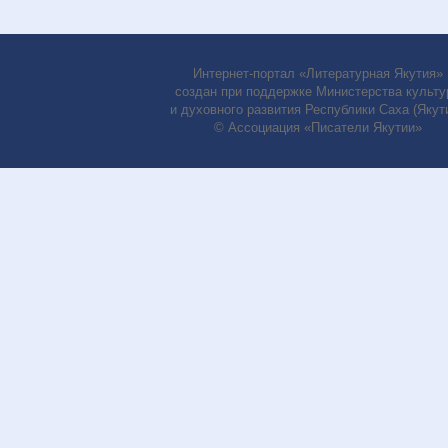
Интернет-портал «Литературная Якутия»
создан при поддержке Министерства культу
и духовного развития Республики Саха (Якути
© Ассоциация «Писатели Якутии»