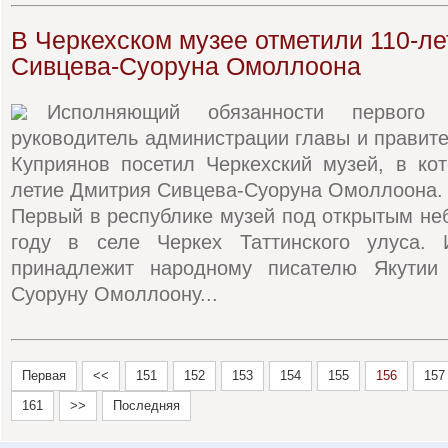
В Черкехском музее отметили 110-л
Сивцева-Суоруна Омоллоона
Исполняющий обязанности первого
руководитель администрации главы и правит
Куприянов посетил Черкехский музей, в ко
летие Дмитрия Сивцева-Суоруна Омоллоона.
Первый в республике музей под открытым не
году в селе Черкех Таттинского улуса. 
принадлежит народному писателю Якутии
Суоруну Омоллоону...
Первая
<<
151
152
153
154
155
156
157
161
>>
Последняя