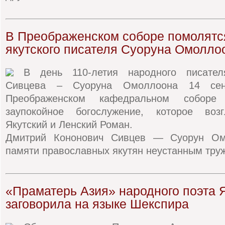
В Преображенском соборе помолятс
якутского писателя Суоруна Омолло
В день 110-летия народного писате
Сивцева – Суоруна Омоллоона 14 се
Преображенском кафедральном соборе
заупокойное богослужение, которое возг
Якутский и Ленский Роман.
Дмитрий Кононович Сивцев — Суорун Ом
памяти православных якутян неустанным труж
«Праматерь Азия» народного поэта 
заговорила на языке Шекспира