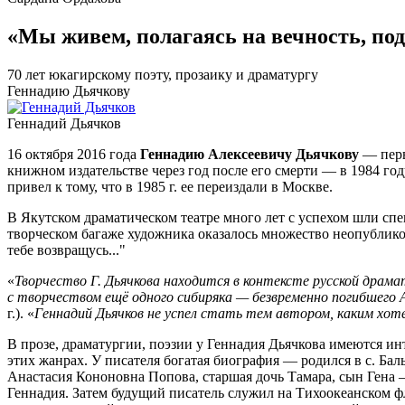
«Мы живем, полагаясь на вечность, п
70 лет юкагирскому поэту, прозаику и драматургу
Геннадию Дьячкову
Геннадий Дьячков
16 октября 2016 года
Геннадию Алексеевичу Дьячкову
— перв
книжном издательстве через год после его смерти — в 1984 год
привел к тому, что в 1985 г. ее переиздали в Москве.
В Якутском драматическом театре много лет с успехом шли спе
творческом багаже художника оказалось множество неопубликов
тебе возвращусь..."
«
Творчество Г. Дьячкова находится в контексте русской драма
с творчеством ещё одного сибиряка — безвременно погибшего 
г.). «
Геннадий Дьячков не успел стать тем автором, каким хот
В прозе, драматургии, поэзии у Геннадия Дьячкова имеются и
этих жанрах. У писателя богатая биография — родился в с. Ба
Анастасия Кононовна Попова, старшая дочь Тамара, сын Гена — 
Геннадия. Затем будущий писатель служил на Тихоокеанском ф