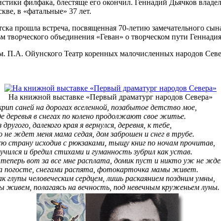
истики филфака, блестяще его окончил. Геннадий Дьячков влад
кве, в «фатальные» 37 лет.
тска прошла встреча, посвященная 70-летию замечательного сын
 творческого объединения «Геван» о творческом пути Геннадия
ра им. П.А. Ойунского Театр коренных малочисленных народов Сев
На книжной выставке «Первый драматург народов Севера»
рип саней на дорогах вселенной, позабытое детство мое,
е деревья в снегах по колено продолжают свое житье.
 другого, далекого края я вернулся, деревня, к тебе,
 не ждет меня мама седая, дом заброшен и снег в трубе.
сю страну исходив с рюкзаками, тыщу книг по ночам прочитав,
учился и бредил стихами и гуманность зубрил как устав.
теперь вот за все мне расплата, домик пуст и никто уж не жд
а погосте, снегами распята, фотокарточка мамы живет.
к глупы человеческим сердцем, лишь раскаянием поздним умны,
ы живем, полагаясь на вечность, под невечным круженьем луны.