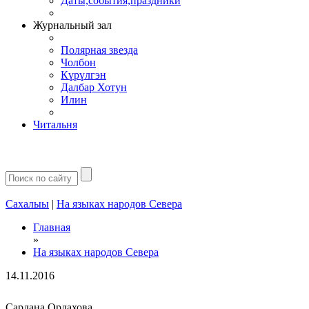
Даты,события,праздники
Журнальный зал
Полярная звезда
Чолбон
Күрүлгэн
Далбар Хотун
Илин
Читальня
Сахалыы
|
На языках народов Севера
Главная
»
На языках народов Севера
14.11.2016
Сардана Ордахова