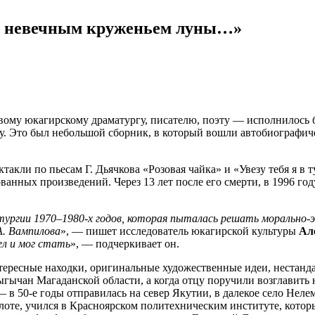
од невечным круженьем луны…»
ому юкагирскому драматургу, писателю, поэту — исполнилось б
у. Это был небольшой сборник, в который вошли автобиографичес
ктакли по пьесам Г. Дьячкова «Розовая чайка» и «Увезу тебя я 
анных произведений. Через 13 лет после его смерти, в 1996 год
тургии 1970–1980-х годов, которая пыталась решать морально-э
А. Вампилова
», — пишет исследователь юкагирской культуры
Ал
ел и мог стать
», — подчеркивает он.
нтересные находки, оригинальные художественные идеи, нестанд
лыгычан Магаданской области, а когда отцу поручили возглавить
в 50-е годы отправилась на север Якутии, в далекое село Нелем
лоте, учился в Красноярском политехническим институте, которы