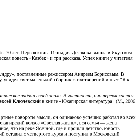
ы 70 лет. Первая книга Геннадия Дьячкова вышла в Якутском
кая повесть «Казбек» и три рассказа. Успех книги у читателя
в тундру», поставленные режиссером Андреем Борисовым. В
у, увидел свет маленький сборник стихотворений и пьес "Я к
тические задачи своей эпохи. В частности, оно перекликается
ексей Ключевский
в книге «Юкагирская литература» (М., 2006
артные повороты мысли, он одинаково успешно работал во всех
 юкагирский колхоз «Светлая жизнь», вся семья — жена
ное, что на реке Ясачной, где и прошли детство, юность
й оставил с четвертого курса и поступил в Московский