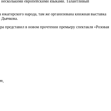
ел несколькими европейскими языками. Талантливый
а юкагирского народа, там же организована книжная выставка
 Дьячкова.
ера представил в новом прочтении премьеру спектакля «Розовая
ет,