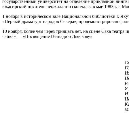
государственный университет на отделение прикладной лингв
юкагирский писатель неожиданно скончался в мае 1983 г. в Мос
1 ноября в историческом зале Национальной библиотеки г. Яку
«Первый драматург народов Севера», продемонстрирован фильм
10 ноября, более чем через тридцать лет, на сцене Саха теат
чайка» — «Посвящение Геннадию Дьячкову».
Ск
Гд
Из
Но
В
Я 
И 
Н
Ка
М