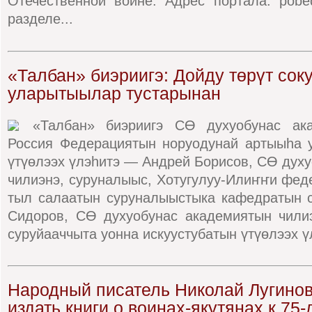
Отечественной войне. Адрес портала: pobed
разделе...
«Талбан» биэриигэ: Дойду төрүт сок
уларытыылар тустарынан
«Талбан» биэриигэ СӨ духуобунас ака
Россия Федерациятын норуодунай артыыһа у
үтүөлээх үлэһитэ — Андрей Борисов, СӨ дух
чилиэнэ, суруналыыс, Хотугулуу-Илиҥҥи фед
тыл салаатын суруналыыстыка кафедратын 
Сидоров, СӨ духуобунас академиятын чили
суруйааччыта уонна искуустубатын үтүөлээх үл
Народный писатель Николай Лугино
издать книги о воинах-якутянах к 75