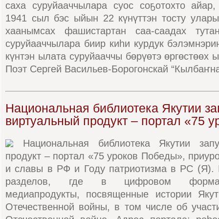
саха суруйааччылара суос соҕотохто айар,
1941 сыл бэс ыйын 22 күнүттэн тосту улар
хаанымсах фашистартан саа-саадах тутан
суруйааччылара биир киһи курдук бэлэмнэри
күнтэн ылата суруйааччы бөрүөтэ өргөстөөх ы
Поэт Сергей Васильев-Борогонскай “Кылбаҥна
Национальная библиотека Якутии за
виртуальный продукт – портал «75 
Национальная библиотека Якутии запу
продукт – портал «75 уроков Победы», приуро
и славы в РФ и Году патриотизма в РС (Я). 
разделов, где в цифровом формат
медиапродукты, посвященные истории Якут
Отечественной войны, в том числе об участ